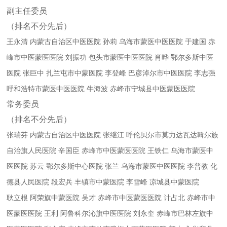
副主任委员
（排名不分先后）
王永清
内蒙古自治区中医医院 孙莉
乌海市蒙医中医医院 于建国
赤
峰市中医蒙医医院 刘振功
包头市蒙医中医医院 肖晔
鄂尔多斯中医
医院 张巨中
扎兰屯市中蒙医院 李登峰
巴彦淖尔市中医医院 李志强
呼和浩特市蒙医中医医院 牛海波
赤峰市宁城县中医蒙医医院
常务委员
（排名不分先后）
张瑞芬
内蒙古自治区中医医院 张继江
呼伦贝尔市莫力达瓦达斡尔族
自治旗人民医院 辛国臣
赤峰市中医蒙医医院 王铁仁
乌海市蒙医中
医医院 苏云
鄂尔多斯中心医院 张兰
乌海市蒙医中医医院 李普教
化
德县人民医院 段宏兵
丰镇市中蒙医院 李雪峰
凉城县中蒙医院
耿立根
阿荣旗中蒙医院 吴才
赤峰市中医蒙医医院 计占北
赤峰市中
医蒙医医院 王利
阿鲁科尔沁旗中医医院 刘永奎
赤峰市巴林左旗中