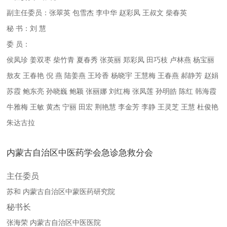
副主任委员：张翠英 包雪杰 李中华 赵彩凤 王叔文 柴春英
秘 书：刘 慧
委 员：
侯凤珍 姜双枣 柴竹青 夏春秀 张英丽 郑彩凤 田巧枝 卢林燕 杨宝丽
敖友 王春艳 倪 燕 陆姜燕 王玲香 杨晓宇 王慧梅 王春燕 郝静芳 赵娟
苏霞 鲍东亮 孙晓巍 鲍颖 张丽娜 刘红梅 张凤莲 孙明皓 陈红 韩海霞
牛雅梅 王敏 黄杰 宁丽 田宏 荆艳慧 李金芳 李静 王灵芝 王慧 杜俊艳
朱达古拉
内蒙古自治区中医药学会急诊急救分会
主任委员
苏和
内蒙古自治区中蒙医药研究院
秘书长
张海荣
内蒙古自治区中医医院