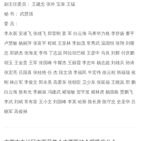
副主任委员： 王建忠 张外 宝泉 王猛
秘 书： 武慧强
委 员：
李永新 安凌飞 张雄飞 郑雷刚 姜 军 白云海 马希毕力格 李舒扬 董平
卢慧敏 杨丽萍 张富平 程斌 王亚林 李如茂 常秀武 温国恒 张翔 刘耀
忠 郑肄杰 张海龙 李伟 丁志远 阿拉坦巴根 王彦中 马良 刘辉 付庆鹏
胡玉 王金贵 王军 张国峰 牛耀杰 王丽霞 李忠年 杨志超 刘雄兵 孙涛
张宏亮 吕国喜 张桂艳 任 杰 段文清 李福民 牛宏伟 徐云程 韩福瑞 侯
刚 林占军 李俊文 郭永美 高爱东 张朝臣 卫少东 张延福 王晓岚 邢 鹏
白云海 敖有光 李婉淑 冯建武 褚瑞敏 贺宇发 褚林虎 杨国栋 贾鹏飞
李武 刘斌 常有富 王小文 刘国峰 李英 哈斯 陈长庚 陈守忠 史圣华 吕
晓军 高俊禄