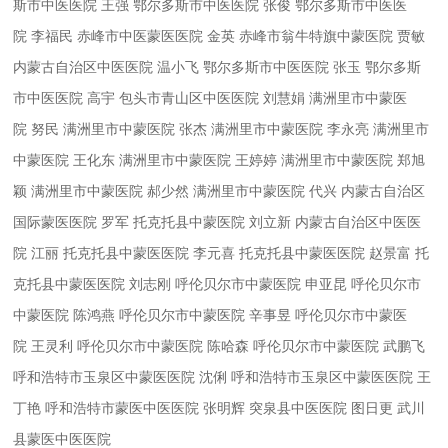
斯市中医医院 王强
鄂尔多斯市中医医院 张俊
鄂尔多斯市中医医
院 李福民
赤峰市中医蒙医医院 金英
赤峰市翁牛特旗中蒙医院 贾敏
内蒙古自治区中医医院 温小飞
鄂尔多斯市中医医院 张玉
鄂尔多斯
市中医医院 高宇
包头市青山区中医医院 刘慧娟
满洲里市中蒙医
院 努民
满洲里市中蒙医院 张杰
满洲里市中蒙医院 李永亮
满洲里市
中蒙医院 王化东
满洲里市中蒙医院 王婷婷
满洲里市中蒙医院 郑旭
颖
满洲里市中蒙医院 郝少然
满洲里市中蒙医院 代兴
内蒙古自治区
国际蒙医医院 罗军
托克托县中蒙医院 刘立新
内蒙古自治区中医医
院 江丽
托克托县中蒙医医院 李元喜
托克托县中蒙医医院 赵景富
托
克托县中蒙医医院 刘志刚
呼伦贝尔市中蒙医院 申亚昆
呼伦贝尔市
中蒙医院 陈鸿燕
呼伦贝尔市中蒙医院 辛事昱
呼伦贝尔市中蒙医
院 王灵利
呼伦贝尔市中蒙医院 陈哈森
呼伦贝尔市中蒙医院 武鹏飞
呼和浩特市玉泉区中蒙医医院 沈俐
呼和浩特市玉泉区中蒙医医院 王
丁艳
呼和浩特市蒙医中医医院 张明辉
突泉县中医医院 图日更
武川
县蒙医中医医院