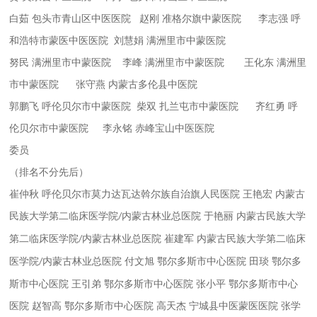
白茹
包头市青山区中医医院
赵刚
准格尔旗中蒙医院
李志强
呼
和浩特市蒙医中医医院
刘慧娟
满洲里市中蒙医院
努民
满洲里市中蒙医院
李峰
满洲里市中蒙医院
王化东
满洲里
市中蒙医院
张守燕
内蒙古多伦县中医院
郭鹏飞
呼伦贝尔市中蒙医院
柴双
扎兰屯市中蒙医院
齐红勇
呼
伦贝尔市中蒙医院
李永铭
赤峰宝山中医医院
委员
（排名不分先后）
崔仲秋
呼伦贝尔市莫力达瓦达斡尔族自治旗人民医院
王艳宏
内蒙古
民族大学第二临床医学院
内蒙古林业总医院
于艳丽
内蒙古民族大学
/
第二临床医学院
内蒙古林业总医院
崔建军
内蒙古民族大学第二临床
/
医学院
内蒙古林业总医院
付文旭
鄂尔多斯市中心医院
田琰
鄂尔多
/
斯市中心医院
王引弟
鄂尔多斯市中心医院
张小平
鄂尔多斯市中心
医院
赵智高
鄂尔多斯市中心医院
高天杰
宁城县中医蒙医医院
张学