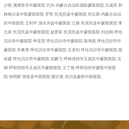
少然
满洲里市中蒙医院
代兴
内蒙古自治区国际蒙医医院
王成亮
和
林格尔县中医蒙医医院
罗军
托克托县中蒙医院
刘立新
内蒙古自治
区中医医院
王利平
清水河县中蒙医院
江丽
托克托县中蒙医医院
李
元喜
托克托县中蒙医医院
赵景富
托克托县中蒙医医院
刘志刚
呼伦
贝尔市中蒙医院
申亚昆
呼伦贝尔市中蒙医院
陈鸿燕
呼伦贝尔市中
蒙医院
辛事昱
呼伦贝尔市中蒙医院
王灵利
呼伦贝尔市中蒙医院
陈
哈森
呼伦贝尔市中蒙医院
武鹏飞
呼和浩特市玉泉区中蒙医医院
沈
俐
呼和浩特市玉泉区中蒙医医院
王丁艳
呼和浩特市蒙医中医医
院
张明辉
突泉县中医医院
图日更
武川县蒙医中医医院