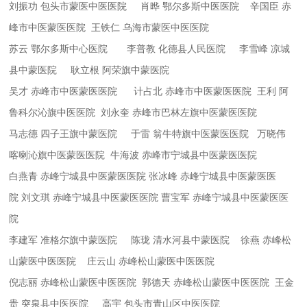
刘振功
包头市蒙医中医医院
肖晔
鄂尔多斯中医医院
辛国臣
赤
峰市中医蒙医医院
王铁仁
乌海市蒙医中医医院
苏云
鄂尔多斯中心医院
李普教
化德县人民医院
李雪峰
凉城
县中蒙医院
耿立根
阿荣旗中蒙医院
吴才
赤峰市中医蒙医医院
计占北
赤峰市中医蒙医医院
王利
阿
鲁科尔沁旗中医医院
刘永奎
赤峰市巴林左旗中医蒙医医院
马志德
四子王旗中蒙医院
于雷
翁牛特旗中医蒙医医院
万晓伟
喀喇沁旗中医蒙医医院
牛海波
赤峰市宁城县中医蒙医医院
白燕青
赤峰宁城县中医蒙医医院
张冰峰
赤峰宁城县中医蒙医医
院
刘文琪
赤峰宁城县中医蒙医医院
曹宝军
赤峰宁城县中医蒙医医
院
李建军
准格尔旗中蒙医院
陈珑
清水河县中蒙医院
徐燕
赤峰松
山蒙医中医医院
庄云山
赤峰松山蒙医中医医院
倪志丽
赤峰松山蒙医中医医院
郭德天
赤峰松山蒙医中医医院
王金
贵
突泉县中医医院
高宇
包头市青山区中医医院