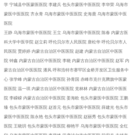
学
宁城县中医蒙医医院
李建兵
包头市蒙医中医医院
李华荣
乌海市
蒙医中医医院
齐永青
乌海市蒙医中医医院
史海鹿
乌海市蒙医中医
医院
王静
乌海市蒙医中医医院
王立
乌海市蒙医中医医院
陈春
内蒙古医
科大学中医学院
赵立莉
呼伦贝尔市人民医院
唐松华
呼伦贝尔市人
民医院
贾婷婷
内蒙古自治区中医医院
赵建
内蒙古自治区中医医
院
钟鑫
内蒙古自治区中医医院
李晓
内蒙古自治区中医医院
赵军
内
蒙古自治区中医医院
潘风
呼和浩特市赛罕区金桥开发区卫生服务中
心
张学峰
内蒙古自治区中医医院
孙青国
赤峰市克什克腾旗中医蒙
医医院
温一琪
内蒙古自治区中医医院
党林林
内蒙古自治区中医医
院
李嵘嵘
内蒙古自治区中医医院
姜海欧
包头市蒙医中医医院
王鹏
臻
包头市蒙医中医医院
赵首元
包头市蒙医中医医院
薛建光
包头市
蒙医中医医院
陈永艳
包头市蒙医中医医院
赵丽秀
包头市蒙医中医
医院
王晓玥
包头市蒙医中医医院
柳艳平
乌海市蒙医中医医院
全红