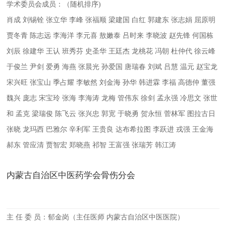
学术委员会成员：（随机排序)
肖成 刘锡铨 张立华 李峰 张福顺 梁建国 白红 郭建东 张志娟 屈原明
贾冬青 陈志远 李海洋 李元喜 敖嫩泰 吕时来 李晓波 赵先锋 何国栋
刘辰 徐建华 王认 班秀芬 史圣华 王廷杰 龙桃花 冯朝 杜仲代 徐云峰
于俊兰 尹剑 爱勇 海燕 张晨光 孙爱国 唐瑞春 刘斌 吕慧 温元 赵宝龙
宋兴旺 张宝山 季占耀 李敏然 刘金海 孙华 韩进霖 李福 高德仲 董强
魏兴 庞志 宋宝玲 张海 李海涛 龙梅 管伟东 徐剑 孟永强 冷思文 张世
和 孟克 梁瑞俊 陈飞云 张兴忠 郭宽 于晓勇 贺永恒 菅林军 图拉古日
张晓 龙玛西 巴雅尔 辛利军 王贵良 达布希拉图 李跃进 戎强 王金海
郝东 管应清 贾智宏 郑晓燕 祁智 王富强 张瑞芳 韩江涛
内蒙古自治区中医药学会骨伤分会
主 任 委 员：郁金岗（主任医师 内蒙古自治区中医医院）