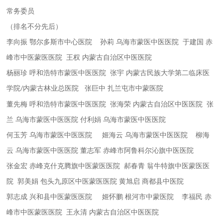
常务委员
（排名不分先后）
李向振
鄂尔多斯市中心医院
孙莉
乌海市蒙医中医医院
于建国
赤
峰市中医蒙医医院
王权
内蒙古自治区中医医院
杨丽珍
呼和浩特市蒙医中医医院
张宇
内蒙古民族大学第二临床医
学院
内蒙古林业总医院
张巨中
扎兰屯市中蒙医院
/
董先梅
呼和浩特市蒙医中医医院
张海荣
内蒙古自治区中医医院
张
兰
乌海市蒙医中医医院
付利娟
乌海市蒙医中医医院
何玉芳
乌海市蒙医中医医院
姬海云
乌海市蒙医中医医院
柳海
云
乌海市蒙医中医医院
董志军
赤峰市阿鲁科尔沁旗中医医院
张金宏
赤峰克什克腾旗中医蒙医医院
郝春青
翁牛特旗中医蒙医医
院
郭美娟
包头九原区中医蒙医医院
黄旭启
商都县中医院
郭志成
兴和县中医蒙医医院
姬怀鹏
根河市中蒙医院
李福民
赤
峰市中医蒙医医院
王永清
内蒙古自治区中医医院