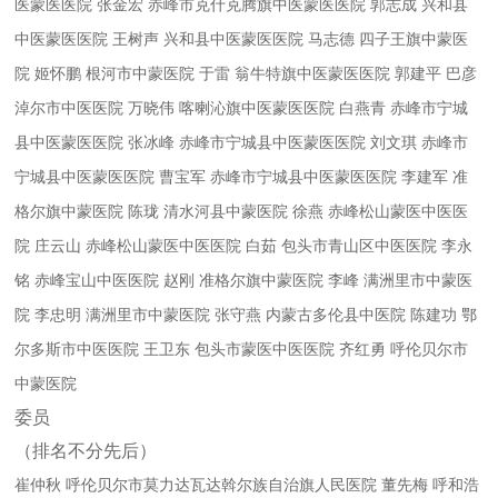
医蒙医医院 张金宏
赤峰市克什克腾旗中医蒙医医院 郭志成
兴和县
中医蒙医医院 王树声
兴和县中医蒙医医院 马志德
四子王旗中蒙医
院 姬怀鹏
根河市中蒙医院 于雷
翁牛特旗中医蒙医医院 郭建平
巴彦
淖尔市中医医院 万晓伟
喀喇沁旗中医蒙医医院 白燕青
赤峰市宁城
县中医蒙医医院 张冰峰
赤峰市宁城县中医蒙医医院 刘文琪
赤峰市
宁城县中医蒙医医院 曹宝军
赤峰市宁城县中医蒙医医院 李建军
准
格尔旗中蒙医院 陈珑
清水河县中蒙医院 徐燕
赤峰松山蒙医中医医
院 庄云山
赤峰松山蒙医中医医院 白茹
包头市青山区中医医院 李永
铭
赤峰宝山中医医院 赵刚
准格尔旗中蒙医院 李峰
满洲里市中蒙医
院 李忠明
满洲里市中蒙医院 张守燕
内蒙古多伦县中医院 陈建功
鄂
尔多斯市中医医院 王卫东
包头市蒙医中医医院 齐红勇
呼伦贝尔市
中蒙医院
委员
（排名不分先后）
崔仲秋
呼伦贝尔市莫力达瓦达斡尔族自治旗人民医院 董先梅
呼和浩