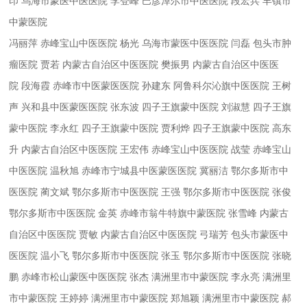
印
乌海市蒙医中医医院
李登峰
巴彦淖尔市中医医院
段宏兵
丰镇市
中蒙医院
冯丽萍
赤峰宝山中医医院
杨光
乌海市蒙医中医医院
闫磊
包头市肿
瘤医院
贾若
内蒙古自治区中医医院
樊振男
内蒙古自治区中医医
院
段海霞
赤峰市中医蒙医医院
孙建东
阿鲁科尔沁旗中医医院
王树
声
兴和县中医蒙医医院
张东波
四子王旗蒙中医院
刘淑慧
四子王旗
蒙中医院
李永红
四子王旗蒙中医院
贾利烨
四子王旗蒙中医院
高东
升
内蒙古自治区中医医院
王宏伟
赤峰宝山中医医院
战莹
赤峰宝山
中医医院
温秋旭
赤峰市宁城县中医蒙医医院
冀丽洁
鄂尔多斯市中
医医院
蔺文斌
鄂尔多斯市中医医院
王强
鄂尔多斯市中医医院
张俊
鄂尔多斯市中医医院
金英
赤峰市翁牛特旗中蒙医院
张雪峰
内蒙古
自治区中医医院
贾敏
内蒙古自治区中医医院
弓瑞芳
包头市蒙医中
医医院
温小飞
鄂尔多斯市中医医院
张玉
鄂尔多斯市中医医院
张晓
鹏
赤峰市松山蒙医中医医院
张杰
满洲里市中蒙医院
李永亮
满洲里
市中蒙医院
王婷婷
满洲里市中蒙医院
郑旭颖
满洲里市中蒙医院
郝