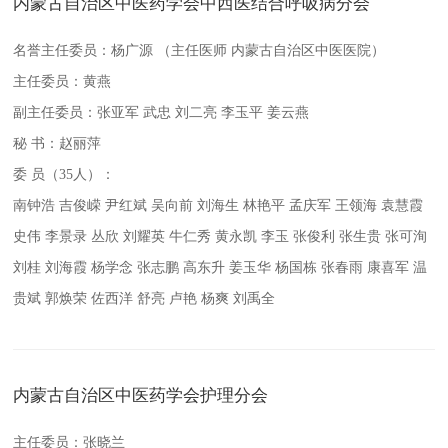
内蒙古自治区中医药学会中西医结合呼吸病分会
名誉主任委员：杨广源 （主任医师 内蒙古自治区中医医院）
主任委员：黄燕
副主任委员：张亚军 武忠 刘二亮 李玉平 姜云燕
秘 书：赵丽萍
委 员（35人）：
南钟浩 吉俊嵘 尹红斌 吴向前 刘海生 林艳平 孟庆军 王领海 袁慧霞
史伟 李景录 丛欣 刘耀英 牛仁秀 黄永凯 李玉 张俊利 张生贵 张可洵
刘桂 刘海霞 杨学念 张志鹏 高东升 姜玉华 杨国栋 张春雨 康喜军 温
贵斌 郭焕荣 佐西洋 舒亮 卢艳 杨爽 刘禹全
内蒙古自治区中医药学会护理分会
主任委员：张晓兰